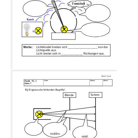
Tennisball
Rauch
=
Merke:
Lichtbündel breiten sich __________________ von der 
Lichtquell
e aus.
Licht breitet sich in _____________ Richtungen aus.
Seite 
2
von 
4
Name:
Datum:
Klasse:
Optik   
Nr. 1
Stufe 7
5.)
Ergänze die fehlenden Begriffe!
Schirm
Blende
strahlen
strahl