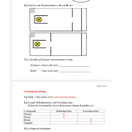
6.)
Zeichne die Randstrahlen in 
A
und 
B
ein!
A
B
7.)
Licht 
f
ällt
auf Körper verschiedener Farbe.
Schwarz 
–
das Licht wird _______________________.
Weiß       
–
das Licht wird _______________________.
Seite 
3
von 
4
Lösungsvorschlag
1.)
Optik
= Die Lehre vom 
Licht
und vom Sehe
n
.
2.)
Es gibt Selbstleuchter und Fremdleuchter. 
Ordne die Lichtquellen durch Ankreuzen diesen Begriffen zu!
Lichtquelle
Selbstleuchter
Fremdleuchter
Sonne
X
Kerze
X
Mond
X
Spiegel
X
3.)
Lichtgeschwindigkeit: