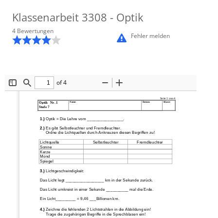
Klassenarbeit
3308
- Optik
4
Bewertung
en
Fehler melden
of 4
Toggle
Find
Zoom
Zoom
Sidebar
Out
In
Seite 
1
von 
4
Name:
Datum:
Klasse:
Optik   
Nr. 1
Stufe 7
1.)
Optik
= Die Lehre vom ________________.
2.)
Es gibt Selbstleuchter und Fremdleuchter. 
Ordne die Lichtquellen durch Ankreuzen diesen Begriffen zu!
Lichtquelle
Selbstleuchter
Fremdleuchter
Sonne
Ke
rze
Mond
Spiegel
3.)
Lichtgeschwindigkeit:
Das Licht legt _________________ km in der Sekunde zurück.
Das Licht umkreist in einer Sekunde __________ mal die Erde.
Ein Licht_________ = 9
,
4
6
___
B
illionen km.
4.)
Zeichne die fehlenden 2 Lichtstr
ahlen in die Abbildung ein!
Trage die zugehörigen Begriffe in die Sprechblasen ein!