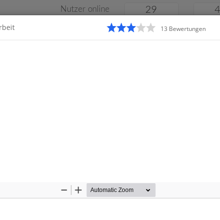
Nutzer online
29
rbeit
13
Bewertung
en
Klassenarbeiten
Online
e
Gymnasium
Gesamtschule
Material
Zoom
Zoom
Out
In
Startseite
Gesamtschu
n