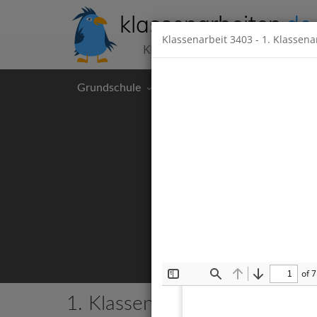
klassenarbeiten
.de
Klassenarbeit
3403
- 1. Klassena
Klassenarbeiten kostenlos
Grundschule
Hauptschule
Realschul
of 7
Toggle
Find
Previous
Next
Sidebar
1. Klassenarbeit
2 Klassenarbeite