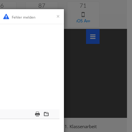
46
87
71
×
Fehler melden
 lernen
Android App
iOS App
Print
Download
le
Klasse 7
Französisch
1. Klassenarbeit