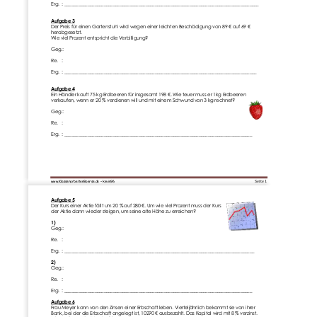
Erg.  :
____________________________________________________________________________________
Aufgabe 3
Der Preis für einen Gartenstuhl wird wegen einer leichten Beschädigung von 89
€ auf 69
€ 
herabgesetzt.
Wie viel Prozent entspricht die Verbilligung?
Geg.:
R
e.   :
Erg.  :
___________________________________________________________________________________
Aufgabe 4
Ein Händler kauft 75
kg Erdbeeren für insgesamt 198
€. Wie teuer muss er 1kg Erdbeeren 
verkaufen, wenn er 20
% verdienen will und mit einem Schw
und von 3
kg rechnet?
Geg.:
Re.   :
Erg.  :
_________________________________________________________________________________
Seite 
1
www.KlassenarbeitenBoerse.de 
–
kevin96
Aufgabe 5
Der Kurs einer Aktie fällt um 20
% auf 280
€. Um wie viel Prozent muss der Kurs 
der Aktie dann wieder steigen, 
um seine alte Höhe zu erreichen?
1)
Geg.:
Re.   :
Erg.  :
__________________________________________________________________________________
2)
Geg.:
Re.   :
Erg.  :
_________________________________________________________________________________
Aufgabe 6
Frau Meyer kann von den Zinsen einer Erbschaft leben. Vierteljährlich bekommt sie von ihrer 
Bank, bei der die Erbschaft angelegt ist, 10290
€ ausbezahlt. Das Kapital wird mit 8
% verzinst. 