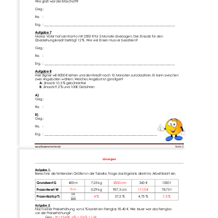
Wie groß war die E
rbschaft?
Geg.:
Re.   :
Erg.  :
__________________________________________________________________________________
Aufgabe 7
Marias Vater hat sein Konto mit 2500
€ für 2 Monate überzogen. Der Zinssatz für den 
Überziehungskredit beträgt 12
%. Wie viel Zinsen muss er bezahlen?
Geg.:
Re
.   :
Erg.  :
__________________________________________________________________________________
Aufgabe 8
Herr Eigner will 8000
€ leihen und den Kredit nach 10 Monaten zurückzahlen. Er kann zwischen 
zwei Angeboten wählen. Welches Angebot ist günstiger?
A:
Zinssatz 10,5
% gebührenfrei
B:
Zinssatz 9,2
% und 100€ Gebühren
A)
Geg.:
Re.   :
B)
Geg.:
Re.   :
Erg.  :
_____________________________________________________________________________________
Seite 
2
www.Klassenarbeiten
.de
Lösungen
Aufgabe 1:
Berechne die 
fehlenden Größen in der Tabelle. Trage das Ergebnis direkt ins Arbeitsblatt ein.
Grundwert G
400
m
7,25
kg
2500 cm
360
€
1050
t
Prozentwert W
0,29
kg
937,5
cm
17,10 €
78,75
t
72 m
18
Prozentsatz p%
4 %
37,5
%
4,75
%
7,5 %
100
Aufgabe 2:
Nach einer 
Preiserhöhung von 6
% kostet ein Fernglas 95,40
€. Wie teuer war das Fernglas 
vor der Preiserhöhung?
Geg. :
W
= 95,40€ ; p%
= 106 %
= 1,06