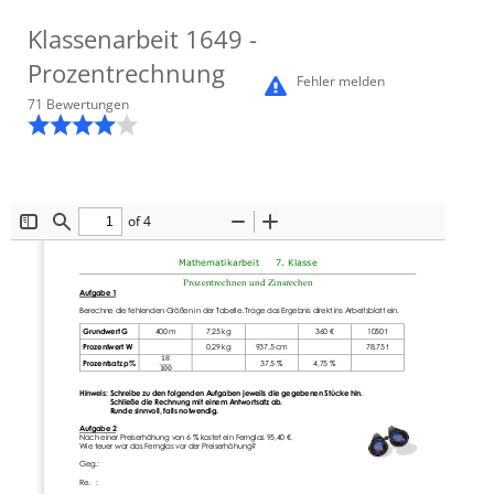
Klassenarbeit
1649
-
Prozentrechnung
Fehler melden
71
Bewertung
en
of 4
Toggle
Find
Zoom
Zoom
Sidebar
Out
In
Mathematik
arbeit    
7. Klasse
Prozentrechnen und Zinsrechen
Aufgabe 1
Berechne die fehlenden Größen in der Tabelle. Trage das Ergebnis direkt ins Arbeitsblatt ein.
Grundwert G
400
m
7,25
kg
360
€
1050
t
Prozentwert W
0,29
kg
937,5
cm
78,75
t
18
Prozentsatz p%
37,5
%
4,75
%
100
Hinweis: Schreibe zu den folgenden Aufgaben jeweils die gegebenen Stücke hin.
Schließe die Rechnung mit einem Antwortsatz ab.
Runde sinnvoll, falls notwendig.
Aufgabe 2
Nach einer Preiserhöhung von 6
% kostet ein Fernglas 95,40
€. 
Wie teuer war das Fernglas vor der Preiserhöhung?
Geg.:
Re.   :