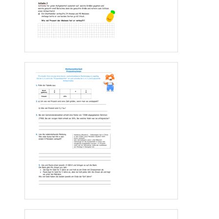
Re.      :
Z
= 8000
€ 
·
0,092 
·
5/6 = 613,33€ 
Kosten bei Angebot B :   613,33€ + 100€ 
= 713,33 €
Erg.     :
Das
Angebot A
ist günstiger.
Seite 
4
www.Klassenarbeiten
.de