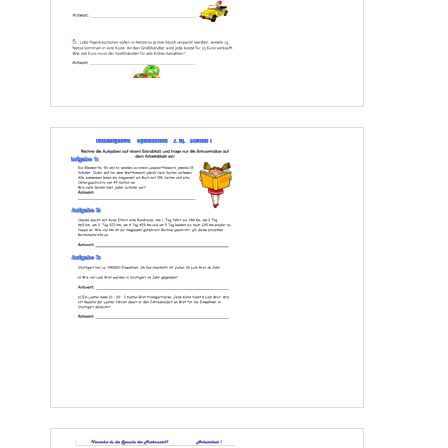
2.
Max fährt mit dem Moped um 8:30 von Ried nach Bad Ischl mit 42 km/h weg.
Um 10.00 ist er noch 17 km von Bad Ischl entfernt. Berechne die Entfernung Ried -
Bad Ischl!
Antwort: ____________________________________________________ 
3.
In Österreich darf auf Autobahnen höchstens 130 km/h schnell gefahren werden.
Wie viel km/min und m/s sind das? Runde auf Hundertstel!
Antwort: ____________________________________________________ 
4.
Die Wiener U- Bahn legt eine 18 km lange Strecke in 32 Minuten zurück.
Wie viel km/min und km/h sind dies?
Antwort: ____________________________________________________ 
5.
In 25 Minuten legt ein Personenauto 23 km 750 m zurück.
Ein LKW legt in der Minute um 475 m weniger als das Personenauto zurück.
Wie lange braucht der LKW für die 23 km 750 m und wann kommt er an wenn er um
          8:15 wegfährt?  
 Anleitung: Berechne zuerst wie viele Meter das Personenauto in der Minute zurücklegt! 
Antwort: ____________________________________________________ 
4 
www.Klassenarbeiten.de  – Seite 