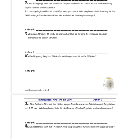
3.
Ein Eilzug legt eine 366 km 850 m lange Strecke in 4 h 13 min zurück. Welchen Weg
legt er in einer Minute zurück? 
Ein Lastzug legt pro Minute um 450 m weniger zurück. Wie lang braucht der Lastzug für die 
366 km lange Strecke und mit wie viel km/h ist der Lastzug unterwegs? 
Antwort: ____________________________________________________ 
4.
Ein Auto fährt mit 45 km/h. Wie lange benötigt es für eine 54 km lange Strecke?
     Berechne die Zeit in Minuten! 
Antwort: ____________________________________________________ 
5.
Ein Flugzeug fliegt mit 720 km/h. Wie lange braucht es für 3960 km?
Antwort: ____________________________________________________ 
2 
www.Klassenarbeiten.de  – Seite 
Textaufgaben rund um die Zeit!
Station 3 
1.
Eine Seilbahn fährt auf der 1,8 km langen Strecke zwischen Talstation und Bergstation
mit 2,25 m/s.  Wie lang braucht sie für die Strecke. Gib das Ergebnis auch mehrnamig an! 
Antwort: ____________________________________________________ 
2.
Ein Radfahrer fährt mit 17,4 km/h. Wie lang braucht er für eine 92,8 km lange Strecke?