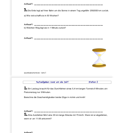
Antwort: ____________________________________________________ 
3.
Die Erde legt auf ihrer Bahn um die Sonne in einem Tag ungefähr 2592000 km zurück.
a) Wie viel schafft sie in 50 Wochen?
Antwort: ____________________________________________________ 
b) Welchen Weg legt sie in 1 Minute zurück?
Antwort: ____________________________________________________ 
1 
www.Klassenarbeiten.de – Seite 
Textaufgaben rund um die Zeit!
Station 2 
1.
Ein Lastzug braucht für das Durchfahren eines 5,4 km langen Tunnels 9 Minuten, ein
Personenzug nur 6 Minuten.  
Berechne die Geschwindigkeiten beider Züge in m/min und km/h! 
Antwort: ____________________________________________________ 
2.
Eine Autofahrer fährt eine 35 km lange Strecke mit 75 km/h. Wann ist er abgefahren,
wenn er um 11:06 ankommt? 
Antwort: ____________________________________________________ 