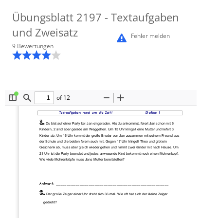
Übungsblatt
2197
- Textaufgaben
und Zweisatz
Fehler melden
9
Bewertung
en
of 12
Toggle
Find
Zoom
Zoom
Sidebar
Out
In
Textaufgaben rund um die Zeit!
Station 1 
1.
Du bist auf einer Party bei Jan eingeladen. Als du ankommst, feiert Jan schon mit 6
Kindern, 2 sind aber gerade am Weggehen. Um 15 Uhr klingelt eine Mutter und liefert 3 
Kinder ab. Um 16 Uhr kommt der große Bruder von Jan zusammen mit seinem Freund aus 
der Schule und die beiden feiern auch mit. Gegen 17 Uhr klingelt Theo und gibt ein 
Geschenk ab, muss aber gleich wieder gehen und nimmt zwei Kinder mit nach Hause. Um 
21 Uhr ist die Party beendet und jedes anwesende Kind bekommt noch einen Mohrenkopf. 
Wie viele Mohrenköpfe muss Jans Mutter bereitstellen? 
Antwort: ____________________________________________________ 
2.
Der große Zeiger einer Uhr dreht sich 36 mal. Wie oft hat sich der kleine Zeiger
    gedreht?    