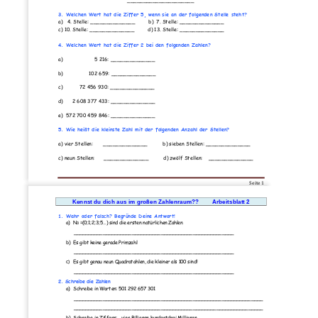
_____________________
3. 
W
elchen Wert hat die Ziffer 5, wenn sie an der folgenden Stelle steht?
a)
4.
Stelle:
______________
b) 
7.
Stelle:
______________
c)
10.
Stelle:
______________
d)
13.
Stelle: 
______________
4. 
Welchen Wert hat die Ziffer 2 bei den folgenden 
Zahlen?
a) 
5 216:
______________
b)                 102 659:
______________
c)           72 456 930:
______________
d)      2 608 377 433:
______________
e)  572 700 459 846:
______________
5. 
Wie heißt die kleinste Zahl mit der folge
nden Anzahl der Stellen?
a) vier Stellen:
______________
b) sieben Stellen:
______________
c) neun Stellen:
______________          
d) zwölf Stellen:
______________
Seite 
1
Kennst du dich aus im gro
ß
en Zahlenraum?? 
Arbeitsblatt 2
1. 
Wahr oder f
alsch? Begründe Deine Antwort!
a)
N
=(0;1;2;3;5...) sind die ersten natürlichen
Zahlen
0 
_______________________________________________________
b)
Es gibt keine gerade Primzahl
_______________________________________________________
c)
Es gibt genau neun Quadratah
len, die kleiner als 100 sind!
_______________________________________________________
2. 
Schreibe die Zahlen
a)
Schreibe in Worten: 501 292 657 301
_________________________________________________________________
_____________________________________________
____________________
b)
Schreibe in Ziffern:   vier Billionen hundertdrei Millionen 