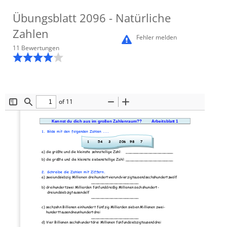
Übungsblatt
2096
- Natürliche
Zahlen
Fehler melden
11
Bewertung
en
of 11
Toggle
Find
Zoom
Zoom
Sidebar
Out
In
Kennst du dich aus im gro
ß
en Zahlenraum?? 
Arbeitsblatt 1
1. Bilde mit den folgenden Zahlen ....
1
54
3
206
98
7
a) die größte und die kleinste zehnstellige Zahl:    
_____________________
b) die größte und die kleinste siebenstellige Zahl:
____
_________________
2. 
Schreibe die Zahlen mit Ziffern.
a) zweiundsiebzig Millionen dreihundertvierundvierzigtausendsechshundertzwölf
_____________________
b) dreihundertzwei Milliarden fünfunddreißig Millionen sechshundert
-
dreiundsiebzigtausendelf
__
___________________
c) sechzehn Billionen einhundert fünfzig Milliarden sieben Millionen zwei
-
hunderttausendneunhundertdrei
_____________________
d) 
Vier Billionen sechshundertdrei Millionen fünfundsiebzigtausenddrei