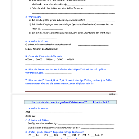
dreihunderttausendendeinundvierzig
_____________________________________
c)
Schreibe einfacher in Worten:  eine Million Tausender
________________________________________________
_________________
3. Wer bin ich?
a)
Ich bin die größte gerade siebenstellige natürliche Zahl
. _______________________
b)
Ich bin der Vorgänger einer zweistelligen Quadratzahl und meine Quersumme hat den 
Wert 12
.   ________________
c)
Ich bin die kleinste dreistell
ige natürliche Zahl, deren Quersumme den Wert 3 hat
.
______________
4
. Schreibe in Ziffern:
a)
sieben Millionen vierhundertneunzehntausend:
________________________
b)
zwei Millionen zweitausendzwei:                     
________________________
5
. Ord
ne die Zahlen der Größe nach.
65566
;
56655
;
55666
;
56565
;
65665
______________
____________________________________________________
6. 
Bilde die Summe aus der viertkleinsten vierstelligen Zahl und der drittgrößten       
fünfstelligen 
Zahl.
_____________________
7. 
Bilde aus den Ziffern 4, 5, 6, 7, 8, 9 zwei dreistellige Zahlen, so dass jede Ziffer 
einmal 
b
enutzt wird und die Summe beider Zahlen möglichst klein ist.
Seite 
2
Kennst du dich aus im gro
ß
en Zahlenraum?? 
Arbeitsblatt 3
1. S
chreibe in Worten:
1025  ________________________________________
2 606 003  ________________________________________________________
2. Schreibe mit Ziffern
Dreißigtausendneunundvierzig = ____________________________________________
Zwei Billionen
dreihundertviertausendneunundfünfzig 
= _
_________________________
3
. Größer, gleich ,kleiner? Trage das richtige Zeichen ein!
25  __  24          215
___  224        251
___  244
+
7     251
+
5  ___ 244
+
16