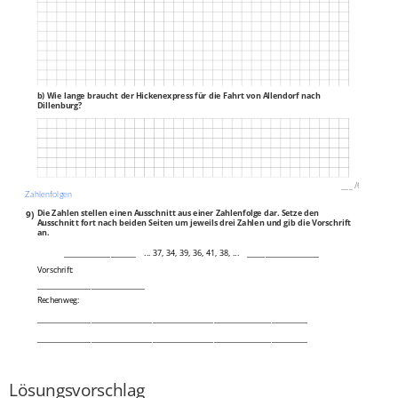
b) Wie lange braucht der Hickenexpress für die Fahrt von Allendorf nach
Dillenburg?
___
/
6P
Zahlenfolgen
9)
Die Zahlen stellen einen Ausschnitt aus einer Zahlenfolge dar. Setze den
Ausschnitt fort nach beiden Seiten um jeweils drei Zahlen und gib die Vorschrift
an.
____________________
... 37, 34, 39, 36, 41, 38, ...
____________________
Vorschrift:
______________________________
Rechenweg:
___________________________________________________________________________
___________________________________________________________________________
___________________________________________________________________________
___
/
4P
Lösungsvorschlag