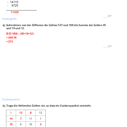
___
/
4P
Fachbegriffe
4)
Subtrahiere von der Differenz der Zahlen 537 und 188 die Summe der Zahlen 45
und 19 und 12.
(537-188) – (45+19+12)
= 349-76
= 273
___
/
3P
Zauberquadrat
5)
Trage die fehlenden Zahlen ein, so dass ein Zauberquadrat entsteht.
1
12
8
13
14
7
11
1
15
6
10
3