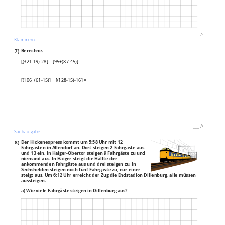
___
/
3P
Klammern
7)
Berechne.
[(321-19)-28] – [95+(87-45)] =
[(106+(61-15)] + [(128-15)-16] =
___
/
4P
Sachaufgabe
8)
Der Hickenexpress kommt um 5:58 Uhr mit 12
Fahrgästen in Allendorf an. Dort steigen 2 Fahrgäste aus
und 13 ein. In Haiger-Obertor steigen 9 Fahrgäste zu und
niemand aus. In Haiger steigt die Hälfte der
ankommenden Fahrgäste aus und drei steigen zu. In
Sechshelden steigen noch fünf Fahrgäste zu, nur einer
steigt aus. Um 6:12 Uhr erreicht der Zug die Endstadion Dillenburg, alle müssen
aussteigen.
a) Wie viele Fahrgäste steigen in Dillenburg aus?