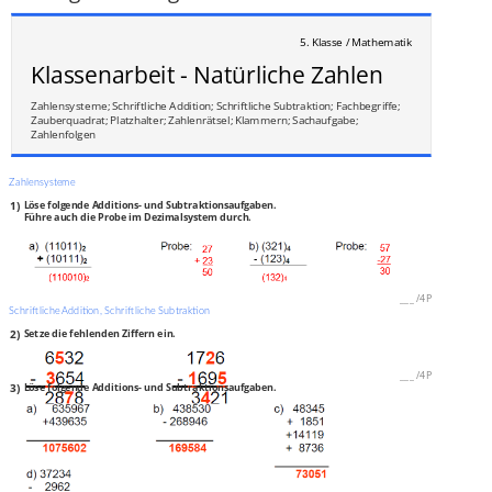
5. Klasse / Mathematik
Klassenarbeit - Natürliche Zahlen
Zahlensysteme; Schriftliche Addition; Schriftliche Subtraktion; Fachbegriffe;
Zauberquadrat; Platzhalter; Zahlenrätsel; Klammern; Sachaufgabe;
Zahlenfolgen
Zahlensysteme
1)
Löse folgende Additions- und Subtraktionsaufgaben.
Führe auch die Probe im Dezimalsystem durch.
___
/
4P
Schriftliche Addition, Schriftliche Subtraktion
2)
Setze die fehlenden Ziffern ein.
___
/
4P
3)
Löse folgende Additions- und Subtraktionsaufgaben.