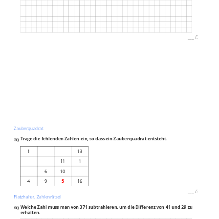
___
/
3P
Zauberquadrat
5)
Trage die fehlenden Zahlen ein, so dass ein Zauberquadrat entsteht.
1
13
11
1
6
10
4
9
5
16
___
/
3P
Platzhalter, Zahlenrätsel
6)
Welche Zahl muss man von 371 subtrahieren, um die Differenz von 41 und 29 zu
erhalten.