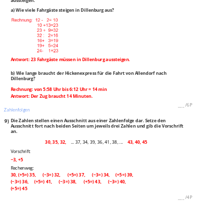
aussteigen.
a) Wie viele Fahrgäste steigen in Dillenburg aus?
Antwort: 23 Fahrgäste müssen in Dillenburg aussteigen.
b) Wie lange braucht der Hickenexpress für die Fahrt von Allendorf nach
Dillenburg?
Rechnung: von 5:58 Uhr bis 6:12 Uhr = 14 min
Antwort: Der Zug braucht 14 Minuten.
___
/
6P
Zahlenfolgen
9)
Die Zahlen stellen einen Ausschnitt aus einer Zahlenfolge dar. Setze den
Ausschnitt fort nach beiden Seiten um jeweils drei Zahlen und gib die Vorschrift
an.
30, 35, 32,
... 37, 34, 39, 36, 41, 38, ...
43, 40, 45
Vorschrift:
−3, +5
Rechenweg:
30, (+5=) 35, (−3=) 32, (+5=) 37, (−3=) 34, (+5=) 39,
(−3=) 36, (+5=) 41, (−3=) 38, (+5=) 43, (−3=) 40,
(+5=) 45
___
/
4P