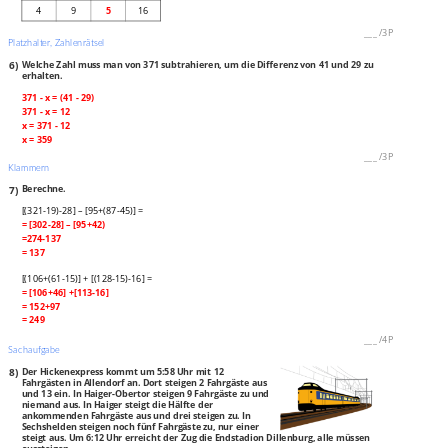
4
9
5
16
___
/
3P
Platzhalter, Zahlenrätsel
6)
Welche Zahl muss man von 371 subtrahieren, um die Differenz von 41 und 29 zu
erhalten.
371 - x = (41 - 29)
371 - x = 12
x = 371 - 12
x = 359
___
/
3P
Klammern
7)
Berechne.
[(321-19)-28] – [95+(87-45)] =
= [302-28] – [95+42)
=274-137
= 137
[(106+(61-15)] + [(128-15)-16] =
= [106+46] +[113-16]
= 152+97
= 249
___
/
4P
Sachaufgabe
8)
Der Hickenexpress kommt um 5:58 Uhr mit 12
Fahrgästen in Allendorf an. Dort steigen 2 Fahrgäste aus
und 13 ein. In Haiger-Obertor steigen 9 Fahrgäste zu und
niemand aus. In Haiger steigt die Hälfte der
ankommenden Fahrgäste aus und drei steigen zu. In
Sechshelden steigen noch fünf Fahrgäste zu, nur einer
steigt aus. Um 6:12 Uhr erreicht der Zug die Endstadion Dillenburg, alle müssen