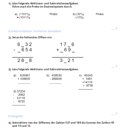
1)
Löse folgende Additions- und Subtraktionsaufgaben.
Führe auch die Probe im Dezimalsystem durch.
___
/
4P
Schriftliche Addition, Schriftliche Subtraktion
2)
Setze die fehlenden Ziffern ein.
___
/
4P
3)
Löse folgende Additions- und Subtraktionsaufgaben.
___
/
4P
Fachbegriffe
4)
Subtrahiere von der Differenz der Zahlen 537 und 188 die Summe der Zahlen 45
und 19 und 12.