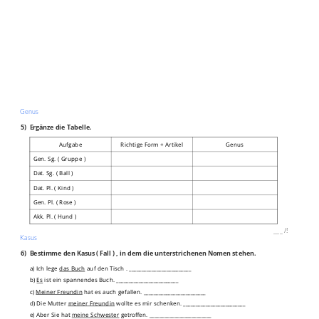
Genus
5)
Ergänze die Tabelle.
Aufgabe
Richtige Form + Artikel
Genus
Gen. Sg. ( Gruppe )
Dat. Sg. ( Ball )
Dat. Pl. ( Kind )
Gen. Pl. ( Rose )
Akk. Pl. ( Hund )
___
/
5P
Kasus
6)
Bestimme den Kasus ( Fall ) , in dem die unterstrichenen Nomen stehen.
a) Ich lege
das Buch
auf den Tisch . _________________________
b)
Es
ist ein spannendes Buch. _________________________
c)
Meiner Freundin
hat es auch gefallen. _________________________
d) Die Mutter
meiner Freundin
wollte es mir schenken. _________________________
e) Aber Sie hat
meine Schwester
getroffen. _________________________