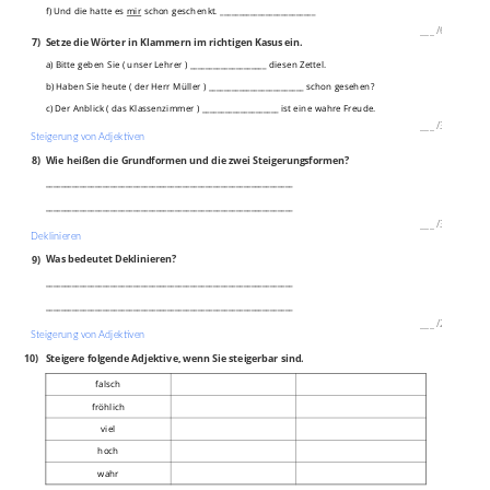
f) Und die hatte es
mir
schon geschenkt. _________________________
___
/
6P
7)
Setze die Wörter in Klammern im richtigen Kasus ein.
a) Bitte geben Sie ( unser Lehrer ) ____________________ diesen Zettel.
b) Haben Sie heute ( der Herr Müller ) _________________________ schon gesehen?
c) Der Anblick ( das Klassenzimmer ) ____________________ ist eine wahre Freude.
___
/
3P
Steigerung von Adjektiven
8)
Wie heißen die Grundformen und die zwei Steigerungsformen?
_________________________________________________________________
_________________________________________________________________
___
/
3P
Deklinieren
9)
Was bedeutet Deklinieren?
_________________________________________________________________
_________________________________________________________________
___
/
2P
Steigerung von Adjektiven
10)
Steigere folgende Adjektive, wenn Sie steigerbar sind.
falsch
fröhlich
viel
hoch
wahr