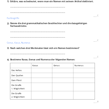
1)
Erkläre, was es bedeutet, wenn man ein Nomen mit seinem Artikel dekliniert.
_________________________________________________________________
_________________________________________________________________
___
/
2P
Fachbegriffe
2)
Nenne die drei grammatikalischen Geschlechter und die dazugehörigen
Fachausdrücke.
_________________________________________________________________
_________________________________________________________________
___
/
3P
Genus, Kasus, Numerus
3)
Nach welchen drei Merkmalen lässt sich ein Nomen bestimmen?
_________________________________________________________________
___
/
3P
4)
Bestimme Kasus, Genus und Numerus der folgenden Nomen:
Kasus
Genus
Numerus
Des Heftes
Den Quallen
Dem Pferd
Die Giraffe
1. Möglichkeit
Die Giraffe
2. Möglichkeit
___
/
6P