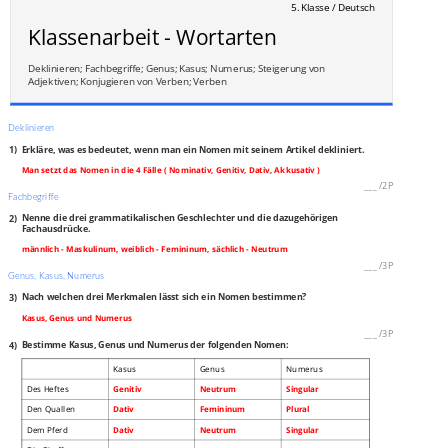
5. Klasse / Deutsch
Klassenarbeit - Wortarten
Deklinieren; Fachbegriffe; Genus; Kasus; Numerus; Steigerung von
Adjektiven; Konjugieren von Verben; Verben
Deklinieren
1)
Erkläre, was es bedeutet, wenn man ein Nomen mit seinem Artikel dekliniert.
Man setzt das Nomen in die 4 Fälle ( Nominativ, Genitiv, Dativ, Akkusativ )
___
/
2P
Fachbegriffe
2)
Nenne die drei grammatikalischen Geschlechter und die dazugehörigen
Fachausdrücke.
männlich - Maskulinum, weiblich - Femininum, sächlich - Neutrum
___
/
3P
Genus, Kasus, Numerus
3)
Nach welchen drei Merkmalen lässt sich ein Nomen bestimmen?
Kasus, Genus und Numerus
___
/
3P
4)
Bestimme Kasus, Genus und Numerus der folgenden Nomen:
Kasus
Genus
Numerus
Des Heftes
Genitiv
Neutrum
Singular
Den Quallen
Dativ
Femininum
Plural
Dem Pferd
Dativ
Neutrum
Singular