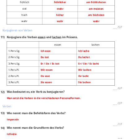
fröhlich
fröhlicher
am fröhlichsten
viel
mehr
am meisten
hoch
höher
am höchsten
wahr
wahr
wahr
___
/
5P
Konjugieren von Verben
11)
Konjugiere die Verben
essen
und
lachen
im Präsens.
essen
lachen
1.Pers.Sg.
Ich esse
Ich lache
2.Pers.Sg.
Du isst
Du lachst
3.Pers.Sg.
Er / Sie / Es isst
Er / Sie / Es lacht
1.Pers.Pl.
Wir essen
Wir lachen
2.Pers.Pl.
Ihr esst
Ihr lacht
3.Pers.Pl.
Sie essen
Sie lachen
___
/
6P
12)
Was bedeutet es, ein Verb zu konjugieren?
Man setzt die Verben in die verschiedenen Personalformen.
___
/
2P
Verben
13)
Wie nennt man die Befehlsform des Verbs?
Imperativ
___
/
1P
14)
Wie nennt man die Grundform des Verbs?
Infinitiv