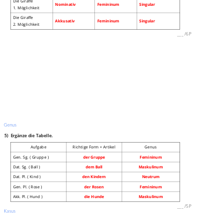
Die Giraffe
Nominativ
Femininum
Singular
1. Möglichkeit
Die Giraffe
Akkusativ
Femininum
Singular
2. Möglichkeit
___
/
6P
Genus
5)
Ergänze die Tabelle.
Aufgabe
Richtige Form + Artikel
Genus
Gen. Sg. ( Gruppe )
der Gruppe
Femininum
Dat. Sg. ( Ball )
dem Ball
Maskulinum
Dat. Pl. ( Kind )
den Kindern
Neutrum
Gen. Pl. ( Rose )
der Rosen
Femininum
Akk. Pl. ( Hund )
die Hunde
Maskulinum
___
/
5P
Kasus