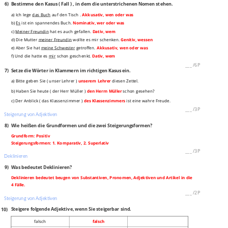
6)
Bestimme den Kasus ( Fall ) , in dem die unterstrichenen Nomen stehen.
a) Ich lege
das Buch
auf den Tisch .
Akkusativ, wen oder was
b)
Es
ist ein spannendes Buch.
Nominativ, wer oder was
c)
Meiner Freundin
hat es auch gefallen.
Dativ, wem
d) Die Mutter
meiner Freundin
wollte es mir schenken.
Genitiv, wessen
e) Aber Sie hat
meine Schwester
getroffen.
Akkusativ, wen oder was
f) Und die hatte es
mir
schon geschenkt.
Dativ, wem
___
/
6P
7)
Setze die Wörter in Klammern im richtigen Kasus ein.
a) Bitte geben Sie ( unser Lehrer )
unserem Lehrer
diesen Zettel.
b) Haben Sie heute ( der Herr Müller )
den Herrn Müller
schon gesehen?
c) Der Anblick ( das Klassenzimmer )
des Klassenzimmers
ist eine wahre Freude.
___
/
3P
Steigerung von Adjektiven
8)
Wie heißen die Grundformen und die zwei Steigerungsformen?
Grundform: Positiv
Steigerungsformen: 1. Komparativ, 2. Superlativ
___
/
3P
Deklinieren
9)
Was bedeutet Deklinieren?
Deklinieren bedeutet beugen von Substantiven, Pronomen, Adjektiven und Artikel in die
4 Fälle.
___
/
2P
Steigerung von Adjektiven
10)
Steigere folgende Adjektive, wenn Sie steigerbar sind.
falsch
falsch