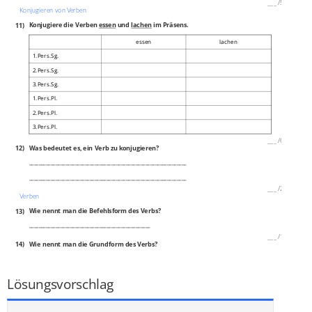
___
/
5P
Konjugieren von Verben
11)
Konjugiere die Verben
essen
und
lachen
im Präsens.
essen
lachen
1.Pers.Sg.
2.Pers.Sg.
3.Pers.Sg.
1.Pers.Pl.
2.Pers.Pl.
3.Pers.Pl.
___
/
6P
12)
Was bedeutet es, ein Verb zu konjugieren?
_________________________________________________________________
_________________________________________________________________
___
/
2P
Verben
13)
Wie nennt man die Befehlsform des Verbs?
__________________________________________________
___
/
1P
14)
Wie nennt man die Grundform des Verbs?
__________________________________________________
___
/
1P
Lösungsvorschlag