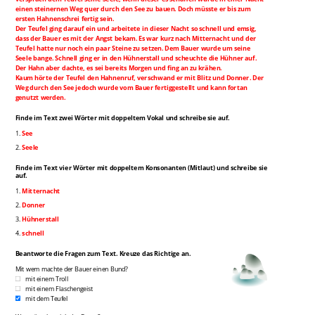
einen steinernen Weg quer durch den See zu bauen. Doch müsste er bis zum
ersten Hahnenschrei fertig sein.
Der Teufel ging darauf ein und arbeitete in dieser Nacht so schnell und emsig,
dass der Bauer es mit der Angst bekam. Es war kurz nach Mitternacht und der
Teufel hatte nur noch ein paar Steine zu setzen. Dem Bauer wurde um seine
Seele bange. Schnell ging er in den Hühnerstall und scheuchte die Hühner auf.
Der Hahn aber dachte, es sei bereits Morgen und fing an zu krähen.
Kaum hörte der Teufel den Hahnenruf, verschwand er mit Blitz und Donner. Der
Weg durch den See jedoch wurde vom Bauer fertiggestellt und kann fortan
genutzt werden.
Finde im Text zwei Wörter mit doppeltem Vokal und schreibe sie auf.
1.
See
2.
Seele
Finde im Text vier Wörter mit doppeltem Konsonanten (Mitlaut) und schreibe sie
auf.
1.
Mitternacht
2.
Donner
3.
Hühnerstall
4.
schnell
Beantworte die Fragen zum Text. Kreuze das Richtige an.
Mit wem machte der Bauer einen Bund?
mit einem Troll
mit einem Flaschengeist
mit dem Teufel