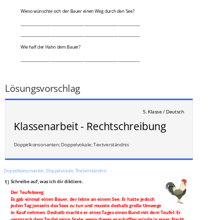
Wieso wünschte sich der Bauer einen Weg durch den See?
____________________________________________________________
____________________________________________________________
Wie half der Hahn dem Bauer?
____________________________________________________________
____________________________________________________________
___
/
27P
Lösungsvorschlag
5. Klasse / Deutsch
Klassenarbeit - Rechtschreibung
Doppelkonsonanten; Doppelvokale; Textverständnis
Doppelkonsonanten, Doppelvokale, Textverständnis
1)
Schreibe auf, was ich dir diktiere.
Der Teufelsweg
Es gab einmal einen Bauer, der lebte an einem See. Er hatte jedoch
jeden Tag jenseits des Sees zu tun und musste deshalb große Umwege
in Kauf nehmen. Deshalb machte er eines Tages einen Bund mit dem Teufel: Er
versprach dem Teufel seine Seele, wenn dieser es schaffen würde in einer Nacht