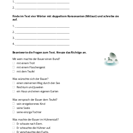
1. _____________________________________________
2. _____________________________________________
Finde im Text vier Wörter mit doppeltem Konsonanten (Mitlaut) und schreibe sie
auf.
1. _____________________________________________
2. _____________________________________________
3. _____________________________________________
4. _____________________________________________
Beantworte die Fragen zum Text. Kreuze das Richtige an.
Mit wem machte der Bauer einen Bund?
mit einem Troll
mit einem Flaschengeist
mit dem Teufel
Was wünschte sich der Bauer?
einen steinernen Weg durch den See
Reichtum und Juwelen
ein Haus und einen eigenen Garten
Was versprach der Bauer dem Teufel?
sein erstgeborenes Kind
seine Seele
seine einzige Tochter
Was machte der Bauer im Hühnerstall?
Er schaute nach Eiern.
Er scheuchte die Hühner auf.
Er verscheuchte den Fuchs.