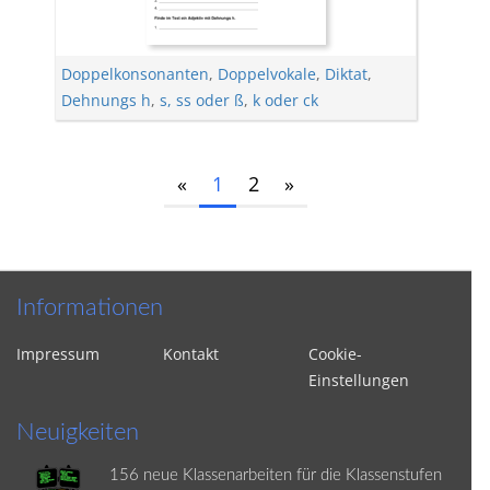
Doppelkonsonanten
,
Doppelvokale
,
Diktat
,
Dehnungs h
,
s, ss oder ß
,
k oder ck
«
1
2
»
Informationen
Impressum
Kontakt
Cookie-
Einstellungen
Neuigkeiten
156 neue Klassenarbeiten für die Klassenstufen