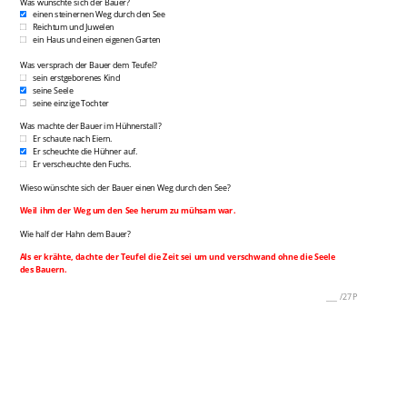
Was wünschte sich der Bauer?
einen steinernen Weg durch den See
Reichtum und Juwelen
ein Haus und einen eigenen Garten
Was versprach der Bauer dem Teufel?
sein erstgeborenes Kind
seine Seele
seine einzige Tochter
Was machte der Bauer im Hühnerstall?
Er schaute nach Eiern.
Er scheuchte die Hühner auf.
Er verscheuchte den Fuchs.
Wieso wünschte sich der Bauer einen Weg durch den See?
Weil ihm der Weg um den See herum zu mühsam war.
Wie half der Hahn dem Bauer?
Als er krähte, dachte der Teufel die Zeit sei um und verschwand ohne die Seele
des Bauern.
___
/
27P