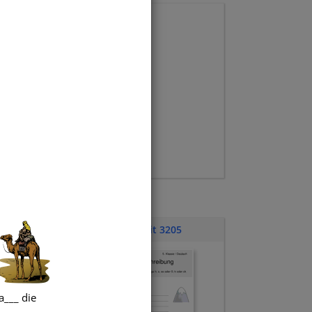
Klassenarbeit 3205
a___ die