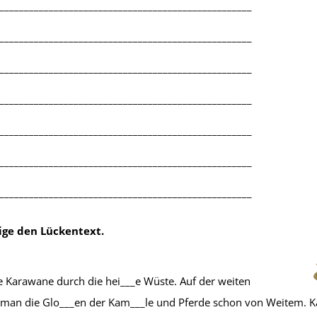
___________________________________________________
Dehnungs h
,
k oder ck
___________________________________________________
___________________________________________________
___________________________________________________
___________________________________________________
___________________________________________________
___________________________________________________
ige den Lückentext.
Klassenarbeit 2684
Klassenarbeit 3030
e Karawane durch die hei___e Wüste. Auf der weiten
 man die Glo___en der Kam___le und Pferde schon von Weitem. K