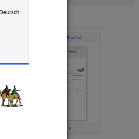
/ Deutsch
Klassenarbeit 2772
Wortdiktat
,
s, ss oder ß
ie)
,