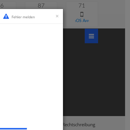
46
87
71
×
Fehler melden
 lernen
Android App
iOS App
sium
Klasse 5
Deutsch
Rechtschreibung