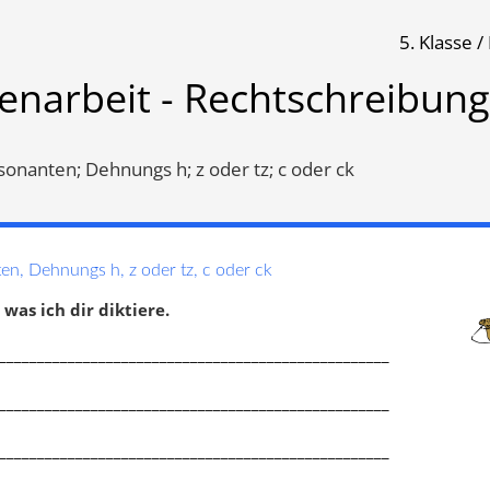
5. Klasse 
reibung
enarbeit - Rechtschreibung
Klassenarbeit 2539
Klassenarbeit 2603
onanten; Dehnungs h; z oder tz; c oder ck
n, Dehnungs h, z oder tz, c oder ck
 was ich dir diktiere.
___________________________________________________
___________________________________________________
___________________________________________________
lkonsonanten
,
Dehnungs h
,
Doppelkonsonanten
,
Doppelte
oder ß
,
i oder ie
Mitlaute
,
Wörter mit langem i (