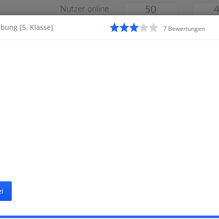
Nutzer online
50
bung [5. Klasse]
7
Bewertung
en
Klassenarbeiten
Online
e
Gymnasium
Gesamtschule
Material
i
Startseite
Gymna
ten