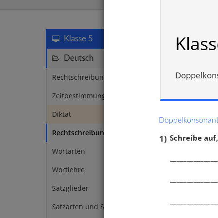
Rechtsch
Klass
Klasse 5
Deutsch
95
Doppelkons
Rechtschreibung
1
Zeitbestimmung
1
Diktat
18
Doppelkonsonante
Rechtschreibung
19
1)
Schreibe auf,
Wortarten
13
______________
Wortlehre
10
______________
Satzglieder
4
______________
Doppe
Satzarten und Satzzeichen
5
s, ss 