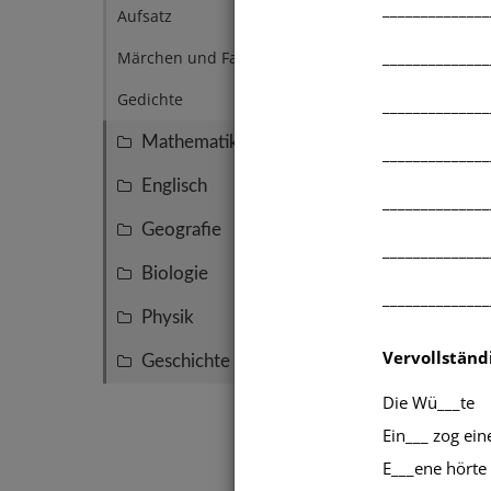
______________
Aufsatz
14
______________
Märchen und Fabeln
4
Gedichte
3
______________
Mathematik
155
______________
Englisch
47
______________
Geografie
45
______________
Biologie
39
______________
Physik
27
Vervollständ
Geschichte
15
Die Wü___te
Ein___ zog ein
E___ene hörte