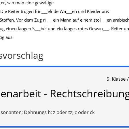
er, sah man eine gewaltige
 Die Reiter trugen fun___elnde Wa___en und Kleider aus
Stoffen. Vor dem Zug ri___ ein Mann auf einem stol___en arabisc
rug einen langen S___bel und ein langes rotes Gewan___. Reiter u
ig aus.
,
Groß- und Kleinschreibung
Doppelvokale
,
Dehnungs h
,
la
svorschlag
Vokal
,
langes ie
,
Dehnung
,
Infi
das oder dass
5. Klasse 
«
1
2
»
senarbeit - Rechtschreibun
onanten; Dehnungs h; z oder tz; c oder ck
Neuigkeiten