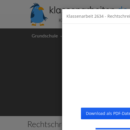
klassenarbeiten
.de
Klassenarbeit
2634
- Rechtschrei
Klassenarbeiten kostenlos
Grundschule
Hauptschule
Realschul
Download als PDF-Date
Rechtschreibung
19 Klassenarbei