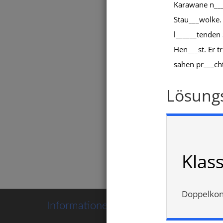
Karawane n___
Stau___wolke.
l______tenden 
Hen___st. Er t
sahen pr___cht
Diktat
Lösung
Klas
Doppelkons
Informationen