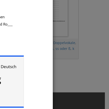
hen
nd Ro___
___
/
20P
nger
Doppelkonsonanten
,
Doppelvokale
,
nitiv
,
Diktat
,
Dehnungs h
,
s, ss oder ß
,
k
oder ck
/ Deutsch
g