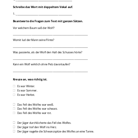
Schreibe das Wort mit doppeltem Vokal auf.
1. _____________________________________________
Beantworte die Fragen zum Text mit ganzen Sätzen.
Vor welchem Baum saß der Wolf?
____________________________________________________________
Womit lud der Mann seine Flinte?
____________________________________________________________
Was passierte, als der Wolf den Hall des Schusses hörte?
____________________________________________________________
Kann ein Wolf wirklich ohne Pelz davonlaufen?
____________________________________________________________
Kreuze an, was richtig ist.
Es war Winter.
Es war Sommer.
Es war Herbst.
Das Fell des Wolfes war weiß.
Das Fell des Wolfes war schwarz.
Das Fell des Wolfes war rot.
Der Jäger durchlöcherte das Fell des Wolfes.
Der Jäger traf den Wolf ins Herz.
Der Jäger nagelte die Schwanzspitze des Wolfes an eine Tanne.