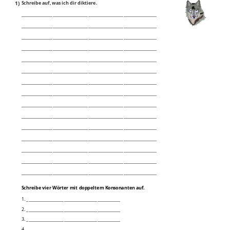
1)
Schreibe auf, was ich dir diktiere.
_________________________________________________________________
_________________________________________________________________
_________________________________________________________________
_________________________________________________________________
_________________________________________________________________
_________________________________________________________________
_________________________________________________________________
_________________________________________________________________
_________________________________________________________________
_________________________________________________________________
_________________________________________________________________
_________________________________________________________________
_________________________________________________________________
_________________________________________________________________
_________________________________________________________________
Schreibe vier Wörter mit doppeltem Konsonanten auf.
1. _____________________________________________
2. _____________________________________________
3. _____________________________________________
4. _____________________________________________