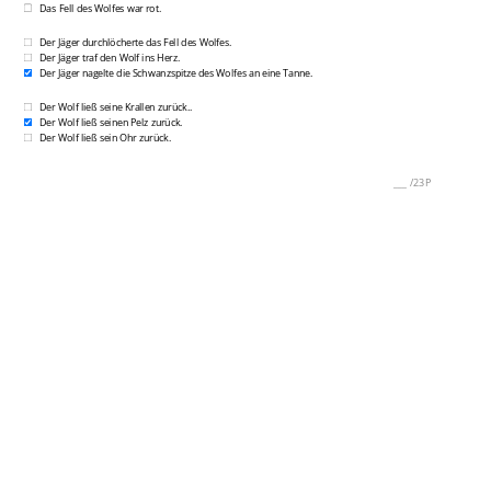
Das Fell des Wolfes war rot.
Der Jäger durchlöcherte das Fell des Wolfes.
Der Jäger traf den Wolf ins Herz.
Der Jäger nagelte die Schwanzspitze des Wolfes an eine Tanne.
Der Wolf ließ seine Krallen zurück..
Der Wolf ließ seinen Pelz zurück.
Der Wolf ließ sein Ohr zurück.
___
/
23P