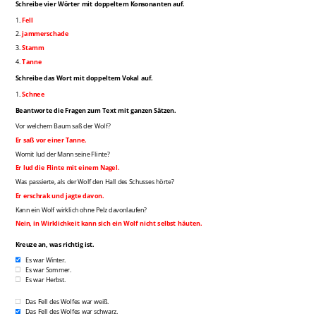
Schreibe vier Wörter mit doppeltem Konsonanten auf.
1.
Fell
2.
jammerschade
3.
Stamm
4.
Tanne
Schreibe das Wort mit doppeltem Vokal auf.
1.
Schnee
Beantworte die Fragen zum Text mit ganzen Sätzen.
Vor welchem Baum saß der Wolf?
Er saß vor einer Tanne.
Womit lud der Mann seine Flinte?
Er lud die Flinte mit einem Nagel.
Was passierte, als der Wolf den Hall des Schusses hörte?
Er erschrak und jagte davon.
Kann ein Wolf wirklich ohne Pelz davonlaufen?
Nein, in Wirklichkeit kann sich ein Wolf nicht selbst häuten.
Kreuze an, was richtig ist.
Es war Winter.
Es war Sommer.
Es war Herbst.
Das Fell des Wolfes war weiß.
Das Fell des Wolfes war schwarz.