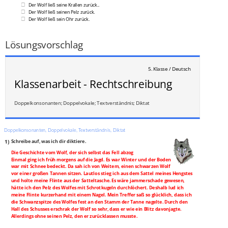
Der Wolf ließ seine Krallen zurück..
Der Wolf ließ seinen Pelz zurück.
Der Wolf ließ sein Ohr zurück.
___
/
23P
Lösungsvorschlag
5. Klasse / Deutsch
Klassenarbeit - Rechtschreibung
Doppelkonsonanten; Doppelvokale; Textverständnis; Diktat
Doppelkonsonanten, Doppelvokale, Textverständnis, Diktat
1)
Schreibe auf, was ich dir diktiere.
Die Geschichte vom Wolf, der sich selbst das Fell abzog
Einmal ging ich früh morgens auf die Jagd. Es war Winter und der Boden
war mit Schnee bedeckt. Da sah ich von Weitem, einen schwarzen Wolf
vor einer großen Tannen sitzen. Lautlos stieg ich aus dem Sattel meines Hengstes
und holte meine Flinte aus der Satteltasche. Es wäre jammerschade gewesen,
hätte ich den Pelz des Wolfes mit Schrotkugeln durchlöchert. Deshalb lud ich
meine Flinte kurzerhand mit einem Nagel. Mein Treffer saß so glücklich, dass ich
die Schwanzspitze des Wolfes fest an den Stamm der Tanne nagelte. Durch den
Hall des Schusses erschrak der Wolf so sehr, dass er wie ein Blitz davonjagte.
Allerdings ohne seinen Pelz, den er zurücklassen musste.