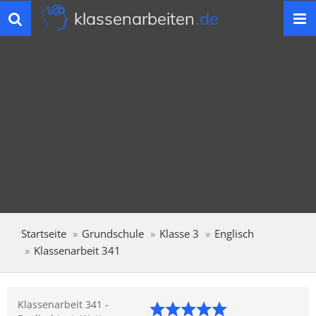
klassenarbeiten
.de
Toggle
navigation
Startseite
Grundschule
Klasse 3
Englisch
Klassenarbeit 341
Klassenarbeit 341 -