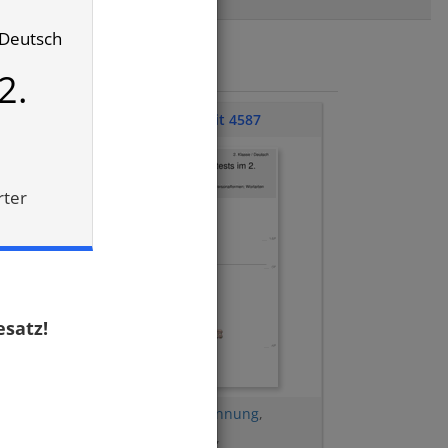
/ Deutsch
2.
Klassenarbeit 4587
rter
esatz!
e
,
Tunwörter
,
Silbentrennung
,
Selbstlaute
,
Umlaute
,