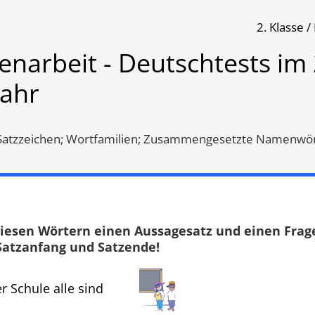
2. Klasse 
ests im 2. Halbjahr
enarbeit - Deutschtests im 
jahr
Klassenarbeit 1119
Klassenarbeit 4384
 Satzzeichen; Wortfamilien; Zusammengesetzte Namenwö
diesen Wörtern einen Aussagesatz und einen Frag
uf Satzanfang und Satzende!
r Schule alle sind
eichen
,
Wortschatz
,
Groß- und
Mehrzahl
,
Selbstlaute
,
Umlaut
schreibung
,
Wiewörter
,
Doppellaute
,
Lernwörter