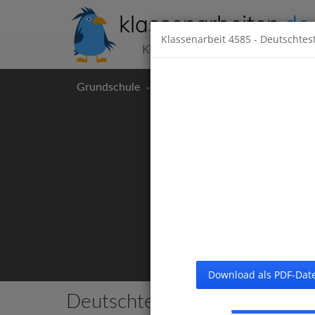
klassenarbeiten
.de
Klassenarbeit
4585
- Deutschtest
Klassenarbeiten kostenlos
Grundschule
Hauptschule
Realschul
Download als PDF-Date
Deutschtests im 2. Halbjahr