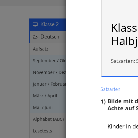
Deutscht
Klass
Klasse 2
Halb
Deutsch
147
Aufsatz
1
Satzarten;
September / Oktober
5
November / Dezember
6
Januar / Februar
4
Satzarten
März / April
3
1)
Bilde mit 
Achte a
Mai / Juni
2
Alphabet (ABC)
6
Kinder in de
Satzz
Lesetests
7
Klein