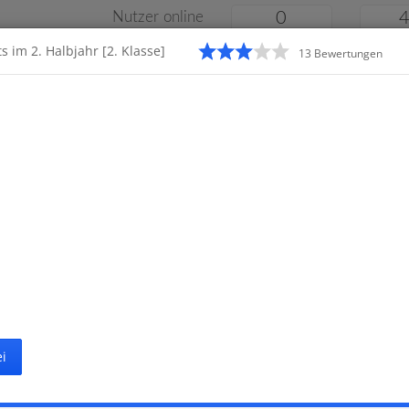
Nutzer online
0
s im 2. Halbjahr [2. Klasse]
13
Bewertung
en
Klassenarbeiten
Online
e
Gymnasium
Gesamtschule
Material
i
Startseite
Grundschule
Kl
29 Klassenarbeiten