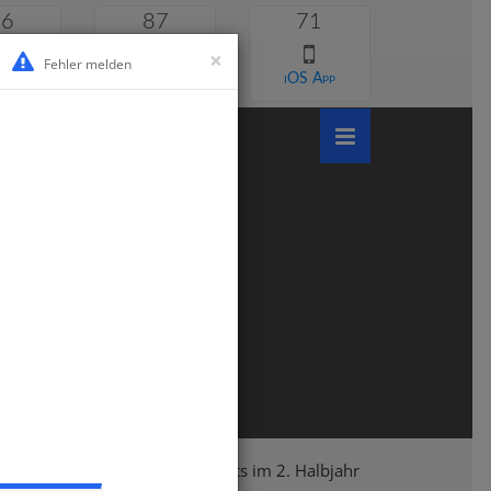
46
87
71
×
Fehler melden
 lernen
Android App
iOS App
asse 2
Deutsch
Deutschtests im 2. Halbjahr