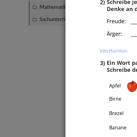
2)
Schreibe j
Mathematik
Denke an d
70
Sachunterricht
Freude: ____
56
Ärger: ____
Wortfamilien
3)
Ein Wort pa
Schreibe 
Apfel
Groß-
Birne
Sätze
oder 
Brezel
Banane