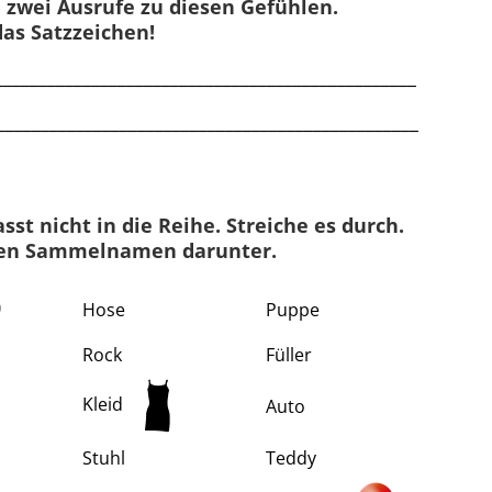
e zwei Ausrufe zu diesen Gefühlen.
Klassenarbeit 1118
as Satzzeichen!
______________________________________________
______________________________________________
sst nicht in die Reihe. Streiche es durch.
den Sammelnamen darunter.
Hose
Puppe
 und Kleinschreibung
,
Diktat
,
Rock
Füller
 bilden
,
Wörter mit ck
,
g, k
ck
Kleid
Auto
Stuhl
Teddy
«
1
2
»