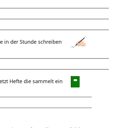
schreibung
________________________________________________
________________________________________________
________________________________________________
Klassenarbeit 4586
 sie in der Stunde schreiben
________________________________________________
________________________________________________
jetzt Hefte die sammelt ein
______________________________________________
______________________________________________
Wortarten
,
Tunwörter
,
Personalformen
,
Grundform