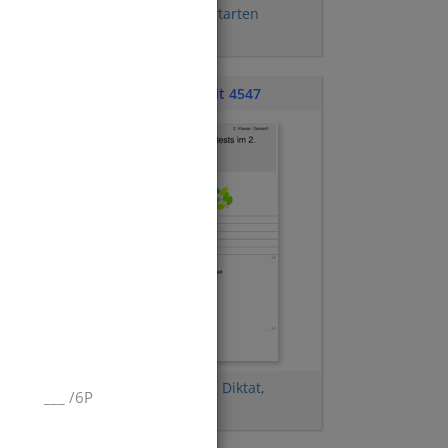
Personalformen
,
Wortarten
bestimmen
Klassenarbeit 4547
Tunwörter
,
Begleiter
,
Diktat
,
___
/
6P
Rechtschreibung