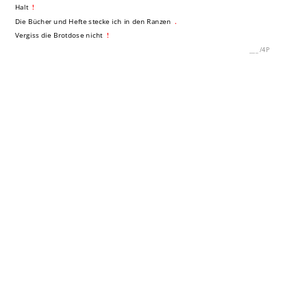
Halt
!
Die Bücher und Hefte stecke ich in den Ranzen
.
Vergiss die Brotdose nicht
!
___
/
4P