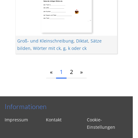
Groß- und Kleinschreibung
,
Diktat
,
Sätze
bilden
,
Wörter mit ck
,
g, k oder ck
«
1
2
»
Informationen
Impressum
Kontakt
Cookie-
Einstellungen