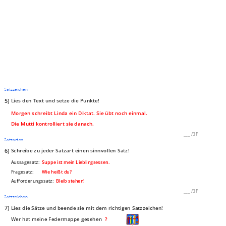
Satzzeichen
5)
Lies den Text und setze die Punkte!
Morgen schreibt Linda ein Diktat. Sie übt noch einmal.
Die Mutti kontrolliert sie danach.
___
/
3P
Satzarten
6)
Schreibe zu jeder Satzart einen sinnvollen Satz!
Aussagesatz:
Suppe ist mein Lieblingsessen.
Fragesatz:
Wie heißt du?
Aufforderungssatz:
Bleib stehen!
___
/
3P
Satzzeichen
7)
Lies die Sätze und beende sie mit dem richtigen Satzzeichen!
Wer hat meine Federmappe gesehen
?