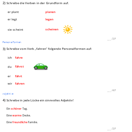
2)
Schreibe die Verben in der Grundform auf.
er plant
planen
er legt
legen
scheinen
sie scheint
___
/
3P
Personalformen
3)
Schreibe vom Verb „fahren“ folgende Personalformen auf:
ich
fahre
fährst
du
er
fährt
wir
fahren
___
/
4P
Adjektive
4)
Schreibe in jede Lücke ein sinnvolles Adjektiv!
Ein
schöner
Tag.
Eine
warme
Decke.
Eine
freundliche
Familie.
___
/
3P