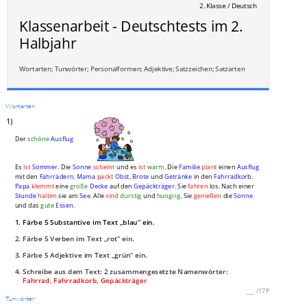
2. Klasse / Deutsch
Klassenarbeit - Deutschtests im 2.
Halbjahr
Wortarten; Tunwörter; Personalformen; Adjektive; Satzzeichen; Satzarten
Wortarten
1)
Der
schöne
Ausflug
Es
ist
Sommer
. Die
Sonne
scheint
und es
ist
warm
. Die
Familie
plant
einen
Ausflug
mit den
Fahrrädern
.
Mama
packt
Obst
,
Brote
und
Getränke
in den
Fahrradkorb
.
Papa
klemmt
eine
große
Decke
auf den
Gepäckträger
. Sie
fahren
los. Nach einer
Stunde
halten
sie am
See
. Alle
sind
durstig
und
hungrig
. Sie
genießen
die
Sonne
und das
gute
Essen
.
1. Färbe 5 Substantive im Text „blau“ ein.
2. Färbe 5 Verben im Text „rot“ ein.
3. Färbe 5 Adjektive im Text „grün“ ein.
4. Schreibe aus dem Text: 2 zusammengesetzte Namenwörter:
Fahrrad, Fahrradkorb, Gepäckträger
___
/
17P
Tunwörter