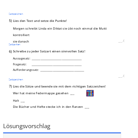
Satzzeichen
5)
Lies den Text und setze die Punkte!
Morgen schreibt Linda ein Diktat sie übt noch einmal die Mutti
kontrolliert
sie danach
___
/
3P
Satzarten
6)
Schreibe zu jeder Satzart einen sinnvollen Satz!
Aussagesatz: ________________________________________
Fragesatz: ________________________________________
Aufforderungssatz: ___________________________________
___
/
3P
Satzzeichen
7)
Lies die Sätze und beende sie mit dem richtigen Satzzeichen!
Wer hat meine Federmappe gesehen ___
Halt ___
Die Bücher und Hefte stecke ich in den Ranzen ___
Vergiss die Brotdose nicht ___
___
/
4P
Lösungsvorschlag