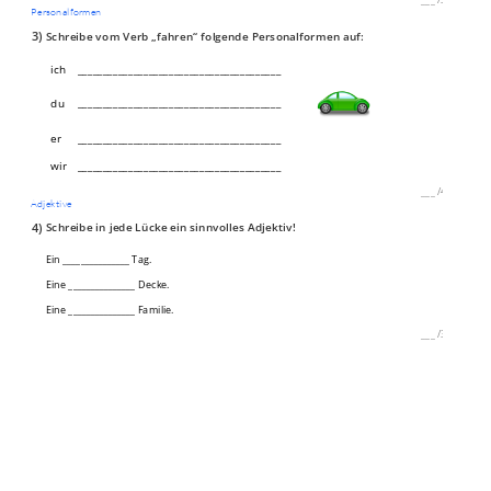
Personalformen
3)
Schreibe vom Verb „fahren“ folgende Personalformen auf:
ich
________________________________________
________________________________________
du
er
________________________________________
wir
________________________________________
___
/
4P
Adjektive
4)
Schreibe in jede Lücke ein sinnvolles Adjektiv!
Ein _______________ Tag.
Eine _______________ Decke.
Eine _______________ Familie.
___
/
3P