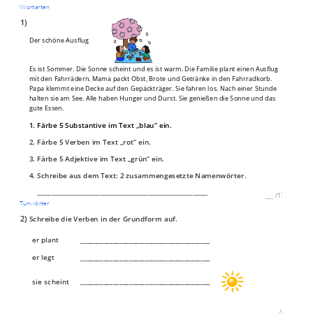
Wortarten
1)
Der schöne Ausflug
Es ist Sommer. Die Sonne scheint und es ist warm. Die Familie plant einen Ausflug
mit den Fahrrädern. Mama packt Obst, Brote und Getränke in den Fahrradkorb.
Papa klemmt eine Decke auf den Gepäckträger. Sie fahren los. Nach einer Stunde
halten sie am See. Alle haben Hunger und Durst. Sie genießen die Sonne und das
gute Essen.
1. Färbe 5 Substantive im Text „blau“ ein.
2. Färbe 5 Verben im Text „rot“ ein.
3. Färbe 5 Adjektive im Text „grün“ ein.
4. Schreibe aus dem Text: 2 zusammengesetzte Namenwörter.
____________________________________________________________
___
/
17P
Tunwörter
2)
Schreibe die Verben in der Grundform auf.
er plant
________________________________________
er legt
________________________________________
________________________________________
sie scheint
___
/
3P