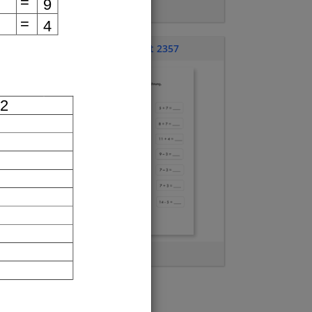
=
9
bis 6
=
4
Übungsblatt 2357
 2
 
 
Lesen und Rechnen