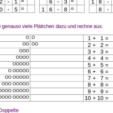
=
=
2
-
1
6
-
3
1
8
-
bensammlung zur
bis 12
=
=
0
-
5
1
6
-
8
8
-
tierung im 20-er Zahlenraum
 genauso 
viele Plättchen dazu und rechne aus.
O
O
1 +   1 =  
OO
OO
2 +   2 =  
OOO
3 +   3 =  
OOOO
4 +   4 = 
OOOOO
5 +   5 = 
O OOOOO
6 +   6 = 
OO OOOOO
7 +   7 = 
OOO OOOOO
8 +   8 = 
OOOO OOOOO
9 +   9 = 
OOOO OOOOO
10 + 10 = 
Übungsblatt 4692
Übungsblatt 4695
Doppelte