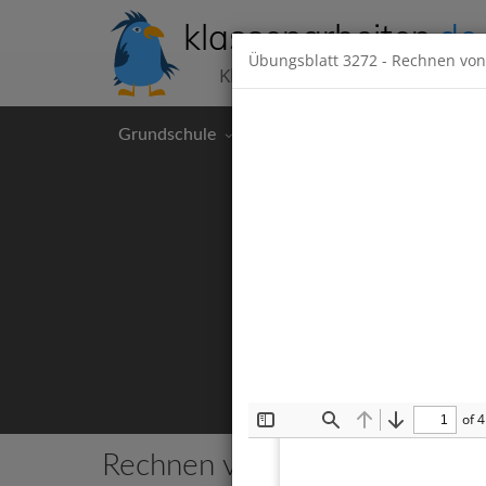
klassenarbeiten
.de
Übungsblatt
3272
- Rechnen von 
Klassenarbeiten kostenlos
Grundschule
Hauptschule
Realschul
of 4
Toggle
Find
Previous
Next
Sidebar
Rechnen von 1 bis 20
12 Klass