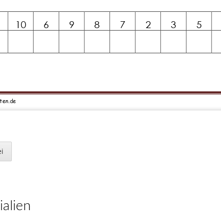
10
6
9
8
7
2
3
5
ten.de
tierung bis 20
,
Richtig zählen
Plus mit Zehnerübergang
,
Rechnen lernen mit
te von 
i
ln
,
Zahlenfolgen
20 : 2 =
16 : 2 =
14 : 2 =
18 : 2 =
ialien
Neuigkeiten
10 : 2 =
14 : 2 =