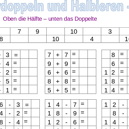
.
Oben die Hälfte 
–
unte
n das Doppelte
von 1 bis 20
7
9
10
3
Übungsblatt 4697
Übungsblatt 4763
8
10
4
1
=
=
+
3
=
7
+
7
8
=
=
=
+
4
9
+
9
6
=
=
=
+
2
6
+
6
1
2
=
=
=
+
5
8
+
8
1
8
=
=
=
+
1
5
+
5
1
4
=
6
-
3
=
1
4
-
7
1
2
-
=
=
4
-
2
1
8
-
9
8
-
en bis 20
,
mit
Plus und Minusaufgaben
,
Mit
=
=
8
-
4
1
2
-
6
1
4
-
rübergang
,
ohne Zehnerübergang
,
Station