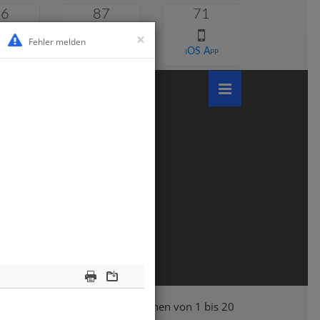
46
87
71
×
Fehler melden
 lernen
Android App
iOS App
Print
Download
Klasse 1
Mathematik
Rechnen von 1 bis 20