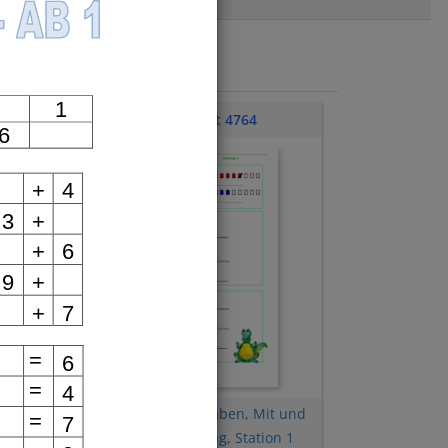
1
Übungsblatt 4764
6
+
4
3
+
+
6
9
+
+
7
=
6
=
4
 und
Plus und Minusaufgaben
,
Mit und
=
7
 7
ohne Zehnerübergang
,
Station 1