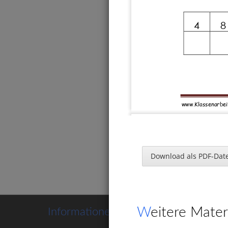
4
8
www.Klassenarbei
Orien
bis 20
1. 
Die Hälf
Download als PDF-Date
Würfe
8 : 2 = 
6 : 2 = 
Weitere Mater
Informationen
2 : 2 = 