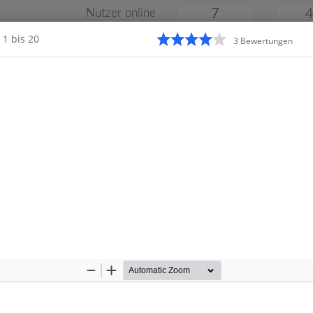
Nutzer online
7
1 bis 20
3
Bewertung
en
Klassenarbeiten
Online
e
Gymnasium
Gesamtschule
Material
Zoom
Zoom
Out
In
Startseite
Grundschule
enarbeiten