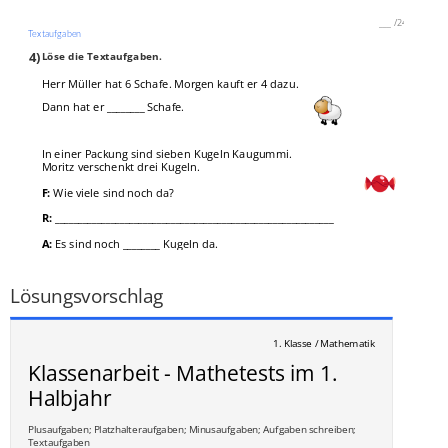
___
/
24P
Textaufgaben
4)
Löse die Textaufgaben.
Herr Müller hat 6 Schafe. Morgen kauft er 4 dazu.
Dann hat er ________ Schafe.
In einer Packung sind sieben Kugeln Kaugummi.
Moritz verschenkt drei Kugeln.
F:
Wie viele sind noch da?
R:
____________________________________________________________
A:
Es sind noch ________ Kugeln da.
___
/
4P
Lösungsvorschlag
1. Klasse / Mathematik
Klassenarbeit - Mathetests im 1.
Halbjahr
Plusaufgaben; Platzhalteraufgaben; Minusaufgaben; Aufgaben schreiben;
Textaufgaben