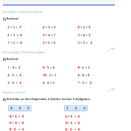
Plusaufgaben, Platzhalteraufgaben
1)
Rechne!
5 + 2 =
7
6
+ 3 = 9
5
+ 3 = 8
6 + 3 =
9
3
+ 4 = 7
3 +
6
= 9
7 + 2 =
9
3
+ 5 = 8
0 + 3 =
3
___
/
9P
Minusaufgaben, Platzhalteraufgaben
2)
Rechne!
7 - 4 =
3
9
- 5 = 4
9
- 6 = 3
8 - 5 =
3
10
- 3 = 7
8 -
0
= 8
9 - 6 =
3
6
- 4 = 2
7 - 5 =
2
___
/
9P
Aufgaben schreiben
3)
Schreibe zu den folgenden 3 Zahlen immer 4 Aufgaben.
4
+
5
=
9
2
+
4
=
6
5
+
4
=
9
4
+
2
=
6
9
-
5
=
4
6
-
2
=
4