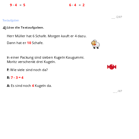
9
-
4
=
5
6
-
4
=
2
___
/
24P
Textaufgaben
4)
Löse die Textaufgaben.
Herr Müller hat 6 Schafe. Morgen kauft er 4 dazu.
Dann hat er
10
Schafe.
In einer Packung sind sieben Kugeln Kaugummi.
Moritz verschenkt drei Kugeln.
F:
Wie viele sind noch da?
R:
7 - 3 = 4
A:
Es sind noch
4
Kugeln da.
___
/
4P