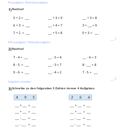
Plusaufgaben, Platzhalteraufgaben
1)
Rechne!
5 + 2 = ___
___ + 3 = 9
___ + 3 = 8
6 + 3 = ___
___ + 4 = 7
3 + ___ = 9
7 + 2 = ___
___ + 5 = 8
0 + 3 = ___
___
/
9P
Minusaufgaben, Platzhalteraufgaben
2)
Rechne!
7 - 4 = ___
___ - 5 = 4
___ - 6 = 3
8 - 5 = ___
___ - 3 = 7
8 - ___ = 8
9 - 6 = ___
___ - 4 = 2
7 - 5 = ___
___
/
9P
Aufgaben schreiben
3)
Schreibe zu den folgenden 3 Zahlen immer 4 Aufgaben.
___ + ___ = ___
___ + ___ = ___
___ + ___ = ___
___ + ___ = ___
___ - ___ = ___
___ - ___ = ___
___ - ___ = ___
___ - ___ = ___