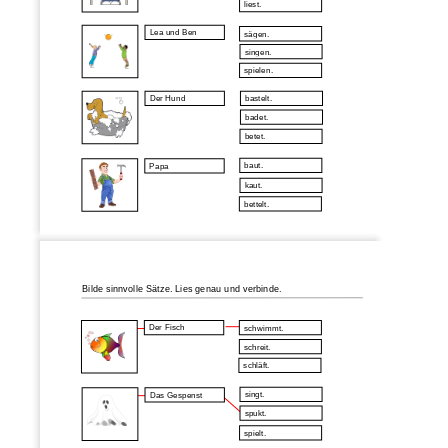
liest
.
Lea und
Ben
sägen
.
singen
.
spielen
.
Der Hund
bastelt.
badet
.
betet
.
baut
.
Papa 
kaut
.
bettelt
.
Bilde sinnvolle Sätze. Lies genau und verbinde.
Der Fisch
schwimmt.
schreit.
schläft.
singt.
Das Gespenst
spukt.
spielt.