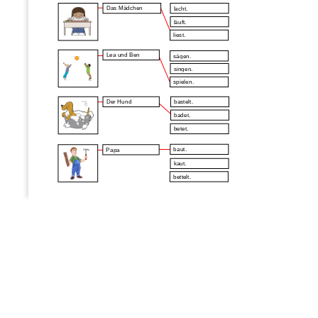
Das Mädchen
lacht.
läuft.
liest.
Lea und Ben
sägen.
singen.
spielen.
Der Hund
bastelt.
badet.
betet.
baut.
Papa 
kaut.
bettelt.