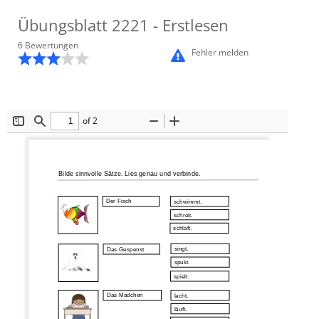
Übungsblatt
2221
- Erstlesen
6
Bewertung
en
Fehler melden
of 2
Toggle
Find
Zoom
Zoom
Sidebar
Out
In
Bilde sinnvolle Sätze. Lies genau und verbinde.
Der Fisch
schwimmt
.
schreit
.
schläft
.
singt
.
Das Gespenst
spukt
.
spielt
.
Das Mädchen
lacht
.
läuft
.