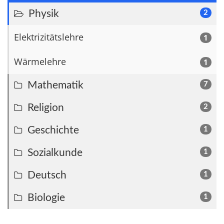
Physik
2
Elektrizitätslehre
1
Wärmelehre
1
Mathematik
7
Religion
2
Geschichte
1
Sozialkunde
1
Deutsch
1
Biologie
1