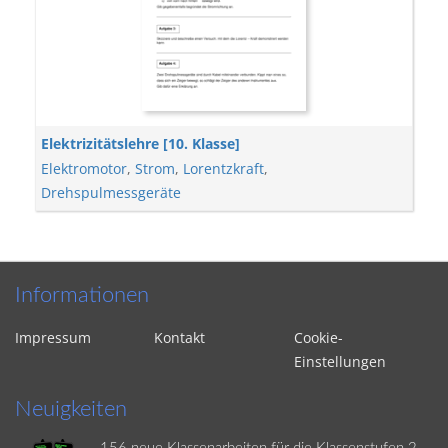
Elektrizitätslehre [10. Klasse]
Elektromotor
,
Strom
,
Lorentzkraft
,
Drehspulmessgeräte
Informationen
Impressum
Kontakt
Cookie-
Einstellungen
Neuigkeiten